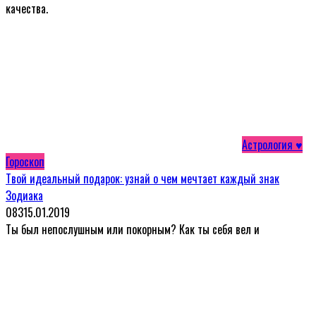
качества.
Астрология ♥
Гороскоп
Твой идеальный подарок: узнай о чем мечтает каждый знак
Зодиака
0
83
15.01.2019
Ты был непослушным или покорным? Как ты себя вел и