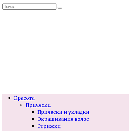
Перейти
Search
к
for:
содержанию
Красота
Прически
Прически и укладки
Окрашивание волос
Стрижки