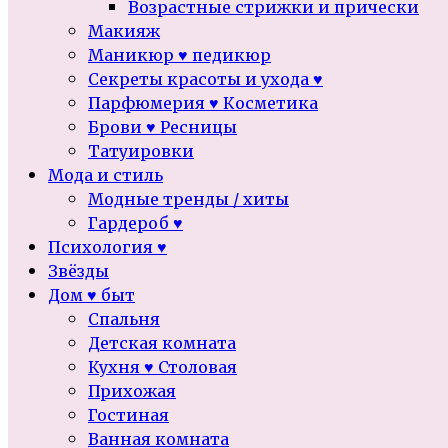
Возрастные стрижки и прически
Макияж
Маникюр ♥ педикюр
Секреты красоты и ухода ♥
Парфюмерия ♥ Косметика
Брови ♥ Ресницы
Татуировки
Мода и стиль
Модные тренды / хиты
Гардероб ♥
Психология ♥
Звёзды
Дом ♥ быт
Спальня
Детская комната
Кухня ♥ Столовая
Прихожая
Гостиная
Ванная комната