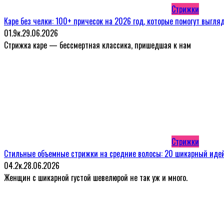
Стрижки
Каре без челки: 100+ причесок на 2026 год, которые помогут выгля
0
1.9к.
29.06.2026
Стрижка каре — бессмертная классика, пришедшая к нам
Стрижки
Стильные объемные стрижки на средние волосы: 20 шикарный идей
0
4.2к.
28.06.2026
Женщин с шикарной густой шевелюрой не так уж и много.