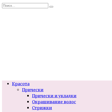
Перейти
Search
к
for:
содержанию
Красота
Прически
Прически и укладки
Окрашивание волос
Стрижки