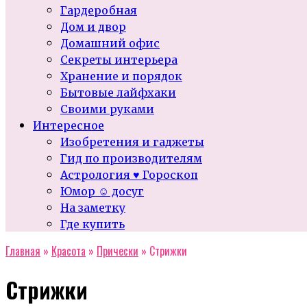
Гардеробная
Дом и двор
Домашний офис
Секреты интерьера
Хранение и порядок
Бытовые лайфхаки
Своими руками
Интересное
Изобретения и гаджеты
Гид по производителям
Астрология ♥ Гороскоп
Юмор ☺ досуг
На заметку
Где купить
Главная
»
Красота
»
Прически
»
Стрижки
Стрижки