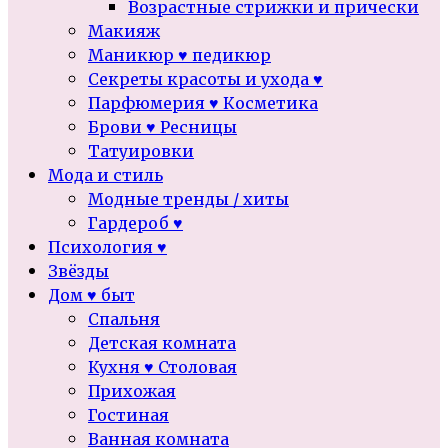
Возрастные стрижки и прически
Макияж
Маникюр ♥ педикюр
Секреты красоты и ухода ♥
Парфюмерия ♥ Косметика
Брови ♥ Ресницы
Татуировки
Мода и стиль
Модные тренды / хиты
Гардероб ♥
Психология ♥
Звёзды
Дом ♥ быт
Спальня
Детская комната
Кухня ♥ Столовая
Прихожая
Гостиная
Ванная комната