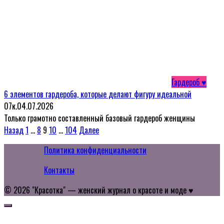
Гардероб ♥
6 элементов гардероба, которые делают фигуру идеальной
0
7к.
04.07.2026
Только грамотно составленный базовый гардероб женщины
Пагинация
Назад
1
…
8
9
10
…
104
Далее
записей
Политика конфиденциальности
Контакты
© 2026 "Красотка" — женский журнал о красоте и моде ♥