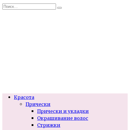
Перейти
Search
к
for:
содержанию
Красота
Прически
Прически и укладки
Окрашивание волос
Стрижки