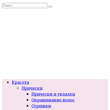
Перейти
Search
к
for:
содержанию
Красота
Прически
Прически и укладки
Окрашивание волос
Стрижки