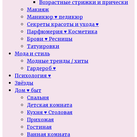
Возрастные стрижки и прически
Макияж
Маникюр ♥ педикюр
Секреты красоты и ухода ♥
Парфюмерия ♥ Косметика
Брови ♥ Ресницы
Татуировки
Мода и стиль
Модные тренды / хиты
Гардероб ♥
Психология ♥
Звёзды
Дом ♥ быт
Спальня
Детская комната
Кухня ♥ Столовая
Прихожая
Гостиная
Ванная комната