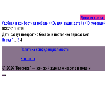
Детская комнат
Удобная и комфортная мебель ИКЕА для ваших детей (+10 фотоидей
0
88
23.10.2019
Дети растут невероятно быстро, и постоянно перерастают
Пагинация
Назад
1
…
3
4
записей
Политика конфиденциальности
Контакты
© 2026 "Красотка" — женский журнал о красоте и моде ♥