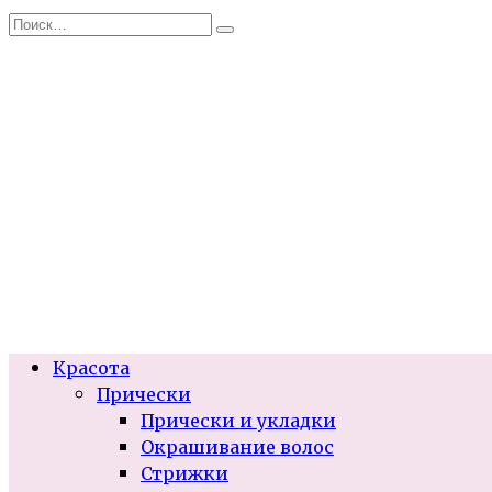
Перейти
Search
к
for:
содержанию
Красота
Прически
Прически и укладки
Окрашивание волос
Стрижки