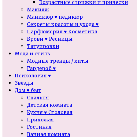
Возрастные стрижки и прически
Макияж
Маникюр ♥ педикюр
Секреты красоты и ухода ♥
Парфюмерия ♥ Косметика
Брови ♥ Ресницы
Татуировки
Мода и стиль
Модные тренды / хиты
Гардероб ♥
Психология ♥
Звёзды
Дом ♥ быт
Спальня
Детская комната
Кухня ♥ Столовая
Прихожая
Гостиная
Ванная комната