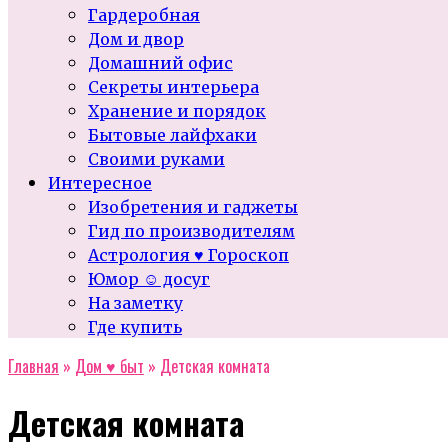
Гардеробная
Дом и двор
Домашний офис
Секреты интерьера
Хранение и порядок
Бытовые лайфхаки
Своими руками
Интересное
Изобретения и гаджеты
Гид по производителям
Астрология ♥ Гороскоп
Юмор ☺ досуг
На заметку
Где купить
Главная
»
Дом ♥ быт
»
Детская комната
Детская комната