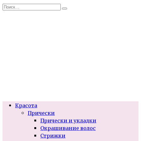
Перейти
Search
к
for:
содержанию
Красота
Прически
Прически и укладки
Окрашивание волос
Стрижки