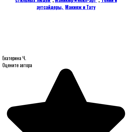
стильных людей
,
Маникюр★нейл-арт
,
Гении и
аутсайдеры,
Макияж и Тату
Екатерина Ч.
Оцените автора