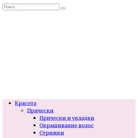
Перейти
Search
к
for:
содержанию
Красота
Прически
Прически и укладки
Окрашивание волос
Стрижки