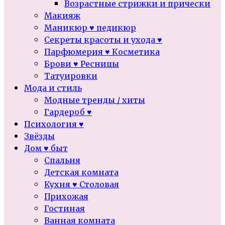
Возрастные стрижки и прически
Макияж
Маникюр ♥ педикюр
Секреты красоты и ухода ♥
Парфюмерия ♥ Косметика
Брови ♥ Ресницы
Татуировки
Мода и стиль
Модные тренды / хиты
Гардероб ♥
Психология ♥
Звёзды
Дом ♥ быт
Спальня
Детская комната
Кухня ♥ Столовая
Прихожая
Гостиная
Ванная комната