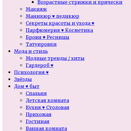
Возрастные стрижки и прически
Макияж
Маникюр ♥ педикюр
Секреты красоты и ухода ♥
Парфюмерия ♥ Косметика
Брови ♥ Ресницы
Татуировки
Мода и стиль
Модные тренды / хиты
Гардероб ♥
Психология ♥
Звёзды
Дом ♥ быт
Спальня
Детская комната
Кухня ♥ Столовая
Прихожая
Гостиная
Ванная комната