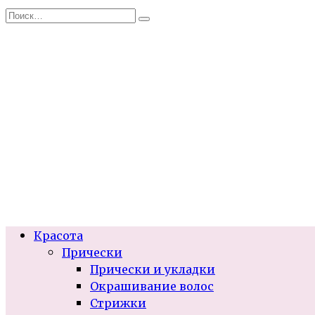
Перейти
Search
к
for:
содержанию
Красота
Прически
Прически и укладки
Окрашивание волос
Стрижки