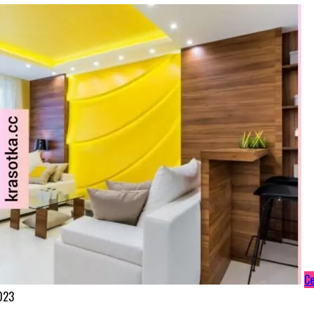
С
023