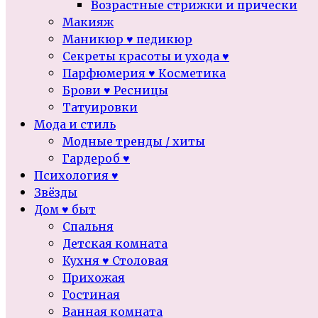
Возрастные стрижки и прически
Макияж
Маникюр ♥ педикюр
Секреты красоты и ухода ♥
Парфюмерия ♥ Косметика
Брови ♥ Ресницы
Татуировки
Мода и стиль
Модные тренды / хиты
Гардероб ♥
Психология ♥
Звёзды
Дом ♥ быт
Спальня
Детская комната
Кухня ♥ Столовая
Прихожая
Гостиная
Ванная комната