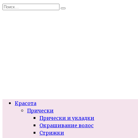
Перейти
Search
к
for:
содержанию
Красота
Прически
Прически и укладки
Окрашивание волос
Стрижки