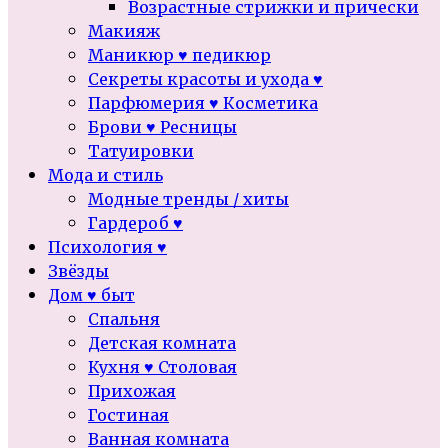
Возрастные стрижки и прически
Макияж
Маникюр ♥ педикюр
Секреты красоты и ухода ♥
Парфюмерия ♥ Косметика
Брови ♥ Ресницы
Татуировки
Мода и стиль
Модные тренды / хиты
Гардероб ♥
Психология ♥
Звёзды
Дом ♥ быт
Спальня
Детская комната
Кухня ♥ Столовая
Прихожая
Гостиная
Ванная комната