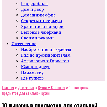
Гардеробная
Дом и двор
Домашний офис
Секреты интерьера
Хранение и порядок
Бытовые лайфхаки
Своими руками
Интересное
Изобретения и гаджеты
Гид по производителям
Астрология ♥ Гороскоп
Юмор ☺ досуг
На заметку
Где купить
Главная
»
Дом ♥ быт
»
Кухня ♥ Столовая
»
10 шикарных
предметов для стильной кухни
10 шикарных предметов для стильной