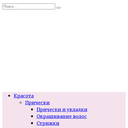
Перейти
Search
к
for:
содержанию
Красота
Прически
Прически и укладки
Окрашивание волос
Стрижки