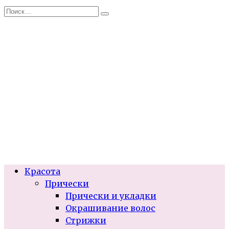
Перейти
Search
к
for:
содержанию
Красота
Прически
Прически и укладки
Окрашивание волос
Стрижки