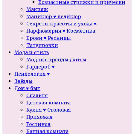
Возрастные стрижки и прически
Макияж
Маникюр ♥ педикюр
Секреты красоты и ухода ♥
Парфюмерия ♥ Косметика
Брови ♥ Ресницы
Татуировки
Мода и стиль
Модные тренды / хиты
Гардероб ♥
Психология ♥
Звёзды
Дом ♥ быт
Спальня
Детская комната
Кухня ♥ Столовая
Прихожая
Гостиная
Ванная комната