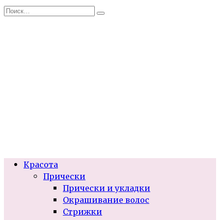
Перейти
Search
к
for:
содержанию
Красота
Прически
Прически и укладки
Окрашивание волос
Стрижки