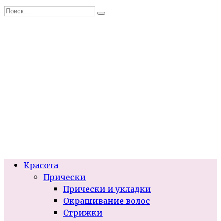
Перейти
Search
к
for:
содержанию
Красота
Прически
Прически и укладки
Окрашивание волос
Стрижки