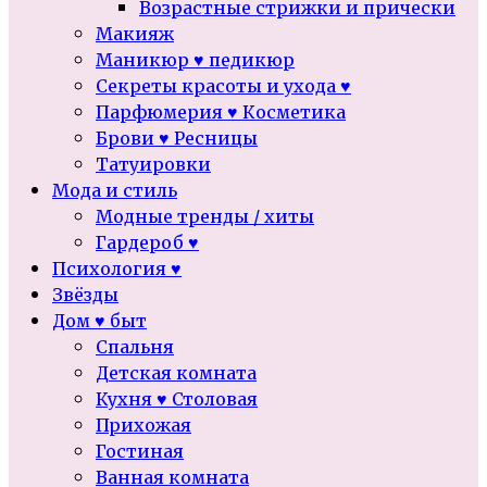
Возрастные стрижки и прически
Макияж
Маникюр ♥ педикюр
Секреты красоты и ухода ♥
Парфюмерия ♥ Косметика
Брови ♥ Ресницы
Татуировки
Мода и стиль
Модные тренды / хиты
Гардероб ♥
Психология ♥
Звёзды
Дом ♥ быт
Спальня
Детская комната
Кухня ♥ Столовая
Прихожая
Гостиная
Ванная комната