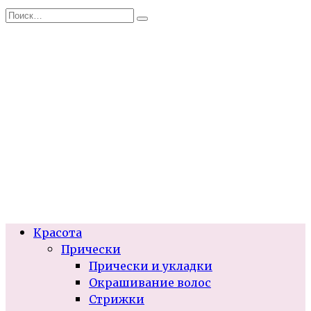
Перейти
Search
к
for:
содержанию
Красота
Прически
Прически и укладки
Окрашивание волос
Стрижки