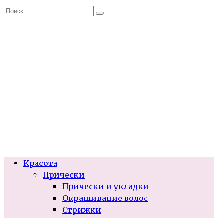
Перейти
Search
к
for:
содержанию
Красота
Прически
Прически и укладки
Окрашивание волос
Стрижки