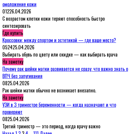
омоложение кожи
0
12
26.04.2026
С возрастом клетки кожи теряют способность быстро
синтезировать
Где купить
Кроссовки: между спортом и эстетикой — где ваше место?
0
524
25.04.2026
Выбирать обувь по цвету или скидке — как выбирать врача
На заметку
Почему рак шейки матки развивается не сразу: что важно знать о
ВПЧ без запугивания
0
8
25.04.2026
Рак шейки матки обычно не возникает внезапно.
На заметку
УЗИ в 3 триместре беременности — когда назначают и что
проверяют
0
8
25.04.2026
Третий триместр — это период, когда врачу важно
Пагинация
Назад
1
2
3
4
…
111
Далее