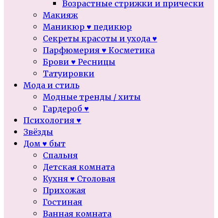
Возрастные стрижки и прически
Макияж
Маникюр ♥ педикюр
Секреты красоты и ухода ♥
Парфюмерия ♥ Косметика
Брови ♥ Ресницы
Татуировки
Мода и стиль
Модные тренды / хиты
Гардероб ♥
Психология ♥
Звёзды
Дом ♥ быт
Спальня
Детская комната
Кухня ♥ Столовая
Прихожая
Гостиная
Ванная комната