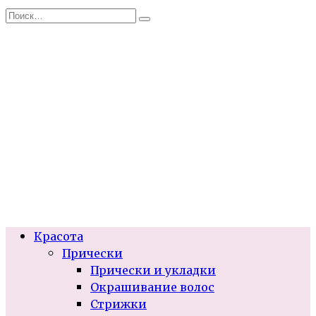
Перейти
Search
к
for:
содержанию
Красота
Прически
Прически и укладки
Окрашивание волос
Стрижки