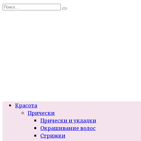
Перейти
Search
к
for:
содержанию
Красота
Прически
Прически и укладки
Окрашивание волос
Стрижки