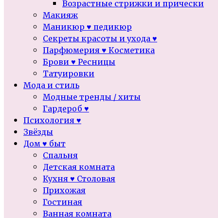
Возрастные стрижки и прически
Макияж
Маникюр ♥ педикюр
Секреты красоты и ухода ♥
Парфюмерия ♥ Косметика
Брови ♥ Ресницы
Татуировки
Мода и стиль
Модные тренды / хиты
Гардероб ♥
Психология ♥
Звёзды
Дом ♥ быт
Спальня
Детская комната
Кухня ♥ Столовая
Прихожая
Гостиная
Ванная комната