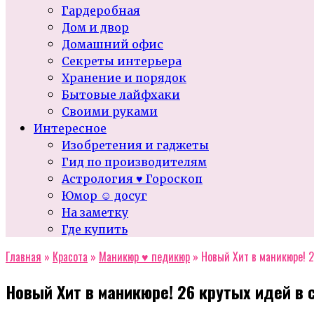
Гардеробная
Дом и двор
Домашний офис
Секреты интерьера
Хранение и порядок
Бытовые лайфхаки
Своими руками
Интересное
Изобретения и гаджеты
Гид по производителям
Астрология ♥ Гороскоп
Юмор ☺ досуг
На заметку
Где купить
Главная
»
Красота
»
Маникюр ♥ педикюр
»
Новый Хит в маникюре! 2
Новый Хит в маникюре! 26 крутых идей в 