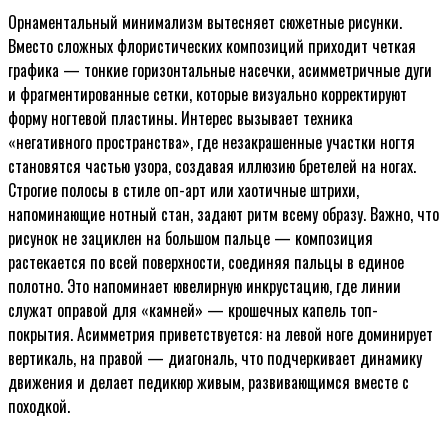
Орнаментальный минимализм вытесняет сюжетные рисунки.
Вместо сложных флористических композиций приходит четкая
графика — тонкие горизонтальные насечки, асимметричные дуги
и фрагментированные сетки, которые визуально корректируют
форму ногтевой пластины. Интерес вызывает техника
«негативного пространства», где незакрашенные участки ногтя
становятся частью узора, создавая иллюзию бретелей на ногах.
Строгие полосы в стиле оп-арт или хаотичные штрихи,
напоминающие нотный стан, задают ритм всему образу. Важно, что
рисунок не зациклен на большом пальце — композиция
растекается по всей поверхности, соединяя пальцы в единое
полотно. Это напоминает ювелирную инкрустацию, где линии
служат оправой для «камней» — крошечных капель топ-
покрытия. Асимметрия приветствуется: на левой ноге доминирует
вертикаль, на правой — диагональ, что подчеркивает динамику
движения и делает педикюр живым, развивающимся вместе с
походкой.