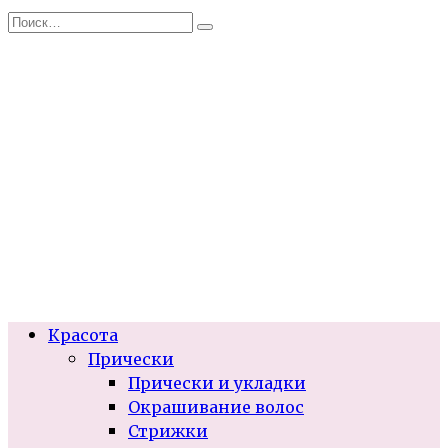
Перейти
Search
к
for:
содержанию
Красота
Прически
Прически и укладки
Окрашивание волос
Стрижки