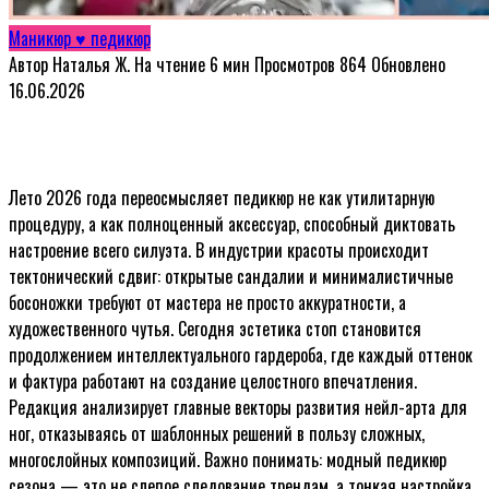
Маникюр ♥ педикюр
Автор
Наталья Ж.
На чтение
6 мин
Просмотров
864
Обновлено
16.06.2026
Лето 2026 года переосмысляет педикюр не как утилитарную
процедуру, а как полноценный аксессуар, способный диктовать
настроение всего силуэта. В индустрии красоты происходит
тектонический сдвиг: открытые сандалии и минималистичные
босоножки требуют от мастера не просто аккуратности, а
художественного чутья. Сегодня эстетика стоп становится
продолжением интеллектуального гардероба, где каждый оттенок
и фактура работают на создание целостного впечатления.
Редакция анализирует главные векторы развития нейл-арта для
ног, отказываясь от шаблонных решений в пользу сложных,
многослойных композиций. Важно понимать: модный педикюр
сезона — это не слепое следование трендам, а тонкая настройка