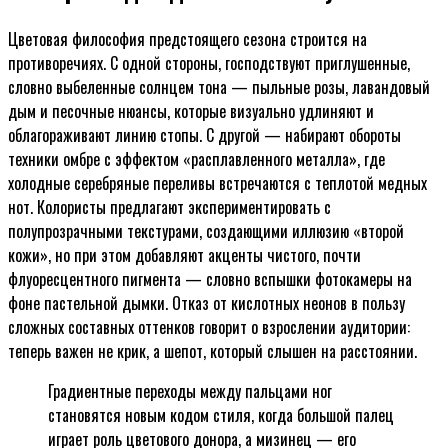
Цветовая философия предстоящего сезона строится на
противоречиях. С одной стороны, господствуют приглушенные,
словно выбеленные солнцем тона — пыльные розы, лавандовый
дым и песочные нюансы, которые визуально удлиняют и
облагораживают линию стопы. С другой — набирают обороты
техники омбре с эффектом «расплавленного металла», где
холодные серебряные переливы встречаются с теплотой медных
нот. Колористы предлагают экспериментировать с
полупрозрачными текстурами, создающими иллюзию «второй
кожи», но при этом добавляют акценты чистого, почти
флуоресцентного пигмента — словно вспышки фотокамеры на
фоне пастельной дымки. Отказ от кислотных неонов в пользу
сложных составных оттенков говорит о взрослении аудитории:
теперь важен не крик, а шепот, который слышен на расстоянии.
Градиентные переходы между пальцами ног
становятся новым кодом стиля, когда большой палец
играет роль цветового донора, а мизинец — его