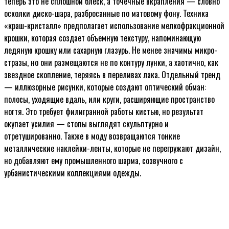
теперь это не сплошной блеск, а точечные вкрапления — словно
осколки диско-шара, разбросанные по матовому фону. Техника
«краш-кристалл» предполагает использование мелкофракционной
крошки, которая создает объемную текстуру, напоминающую
ледяную крошку или сахарную глазурь. Не менее значимы микро-
стразы, но они размещаются не по контуру лунки, а хаотично, как
звездное скопление, теряясь в переливах лака. Отдельный тренд
— иллюзорные рисунки, которые создают оптический обман:
полосы, уходящие вдаль, или круги, расширяющие пространство
ногтя. Это требует филигранной работы кистью, но результат
окупает усилия — стопы выглядят скульптурно и
отретушированно. Также в моду возвращаются тонкие
металлические наклейки-ленты, которые не перегружают дизайн,
но добавляют ему промышленного шарма, созвучного с
урбанистическими коллекциями одежды.