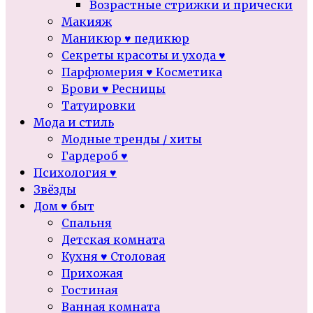
Возрастные стрижки и прически
Макияж
Маникюр ♥ педикюр
Секреты красоты и ухода ♥
Парфюмерия ♥ Косметика
Брови ♥ Ресницы
Татуировки
Мода и стиль
Модные тренды / хиты
Гардероб ♥
Психология ♥
Звёзды
Дом ♥ быт
Спальня
Детская комната
Кухня ♥ Столовая
Прихожая
Гостиная
Ванная комната