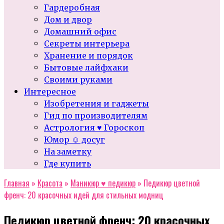
Гардеробная
Дом и двор
Домашний офис
Секреты интерьера
Хранение и порядок
Бытовые лайфхаки
Своими руками
Интересное
Изобретения и гаджеты
Гид по производителям
Астрология ♥ Гороскоп
Юмор ☺ досуг
На заметку
Где купить
Главная
»
Красота
»
Маникюр ♥ педикюр
»
Педикюр цветной
френч: 20 красочных идей для стильных модниц
Педикюр цветной френч: 20 красочных