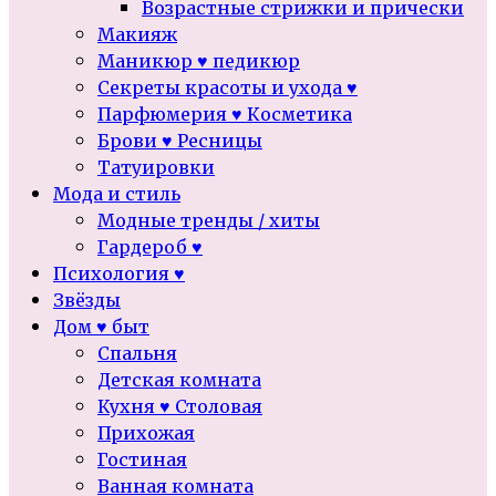
Возрастные стрижки и прически
Макияж
Маникюр ♥ педикюр
Секреты красоты и ухода ♥
Парфюмерия ♥ Косметика
Брови ♥ Ресницы
Татуировки
Мода и стиль
Модные тренды / хиты
Гардероб ♥
Психология ♥
Звёзды
Дом ♥ быт
Спальня
Детская комната
Кухня ♥ Столовая
Прихожая
Гостиная
Ванная комната