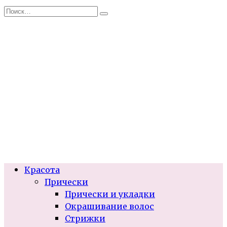
Перейти
Search
к
for:
содержанию
Красота
Прически
Прически и укладки
Окрашивание волос
Стрижки