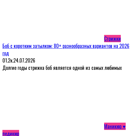
Стрижки
Боб с коротким затылком: 80+ разнообразных вариантов на 2026
год
0
1.2к.
24.07.2026
Долгие годы стрижка боб является одной из самых любимых
Маникюр ♥
педикюр