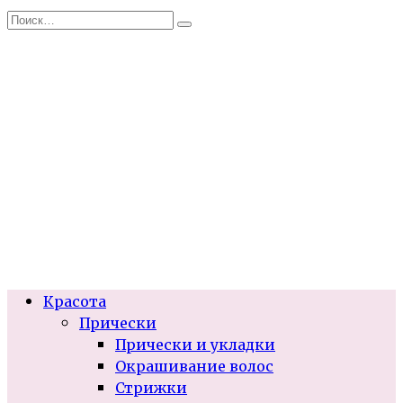
Перейти
Search
к
for:
содержанию
Красота
Прически
Прически и укладки
Окрашивание волос
Стрижки