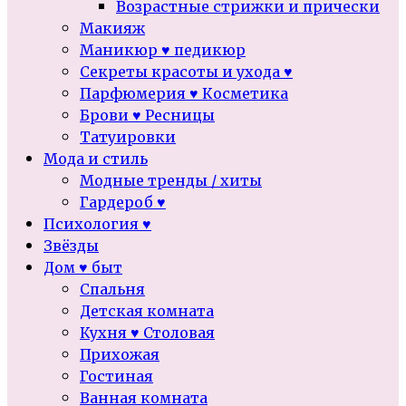
Возрастные стрижки и прически
Макияж
Маникюр ♥ педикюр
Секреты красоты и ухода ♥
Парфюмерия ♥ Косметика
Брови ♥ Ресницы
Татуировки
Мода и стиль
Модные тренды / хиты
Гардероб ♥
Психология ♥
Звёзды
Дом ♥ быт
Спальня
Детская комната
Кухня ♥ Столовая
Прихожая
Гостиная
Ванная комната