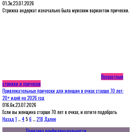
0
1.3к.
23.07.2026
Стрижка андеркат изначально была мужским вариантом прически.
Возрастные
стрижки и прически
Привлекательные прически для женщин в очках старше 70 лет:
20+ идей на 2026 год
0
16.6к.
23.07.2026
Если вы женщина старше 70 лет в очках, и хотите подобрать
Пагинация
Назад
1
…
4
5
6
…
218
Далее
записей
Политика конфиденциальности