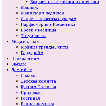
Возрастные стрижки и прически
Макияж
Маникюр ♥ педикюр
Секреты красоты и ухода ♥
Парфюмерия ♥ Косметика
Брови ♥ Ресницы
Татуировки
Мода и стиль
Модные тренды / хиты
Гардероб ♥
Психология ♥
Звёзды
Дом ♥ быт
Спальня
Детская комната
Кухня ♥ Столовая
Прихожая
Гостиная
Ванная комната