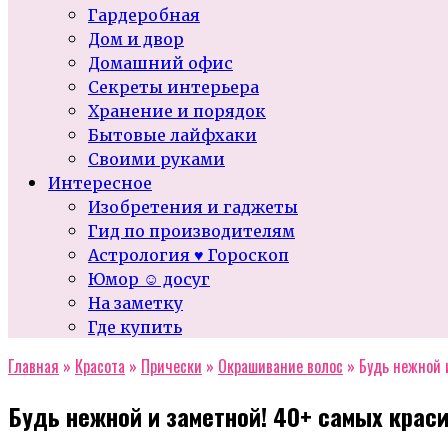
Гардеробная
Дом и двор
Домашний офис
Секреты интерьера
Хранение и порядок
Бытовые лайфхаки
Своими руками
Интересное
Изобретения и гаджеты
Гид по производителям
Астрология ♥ Гороскоп
Юмор ☺ досуг
На заметку
Где купить
Главная
»
Красота
»
Прически
»
Окрашивание волос
»
Будь нежной 
Будь нежной и заметной! 40+ самых крас