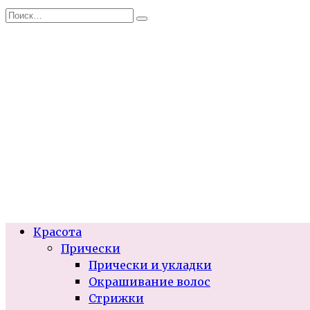
Перейти
Search
к
for:
содержанию
Красота
Прически
Прически и укладки
Окрашивание волос
Стрижки