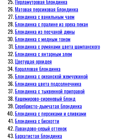
Перламутровая блондинка
Матовая персиковая блондинка
Блондинка с ванильным чаем
Блондинка с пралине из ореха пекан
Блондинка из песчаной дюны
Блондинка с медным тоном
Блондинка с румянами цвета шампанского
Блондинка с янтарным элем
Цветущая орхидея
Коралловая блондинка
Блондинка с океанской жемчужиной
Блондинка цвета подсолнечника
Блондинка с тыквенной приправой
Кашемирово-сиреневый блонд
Серебристо-дымчатая блондинка
Блондинка с персиками и сливками
Блондинка с бискотти
Лавандово-серый оттенок
Бархатистая блондинка