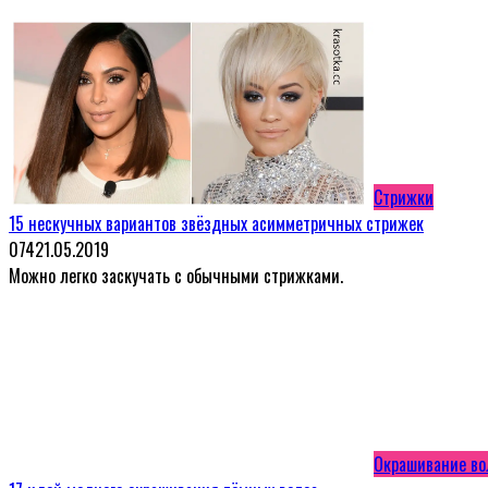
Стрижки
15 нескучных вариантов звёздных асимметричных стрижек
0
74
21.05.2019
Можно легко заскучать с обычными стрижками.
Окрашивание во