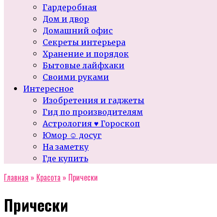
Гардеробная
Дом и двор
Домашний офис
Секреты интерьера
Хранение и порядок
Бытовые лайфхаки
Своими руками
Интересное
Изобретения и гаджеты
Гид по производителям
Астрология ♥ Гороскоп
Юмор ☺ досуг
На заметку
Где купить
Главная
»
Красота
»
Прически
Прически