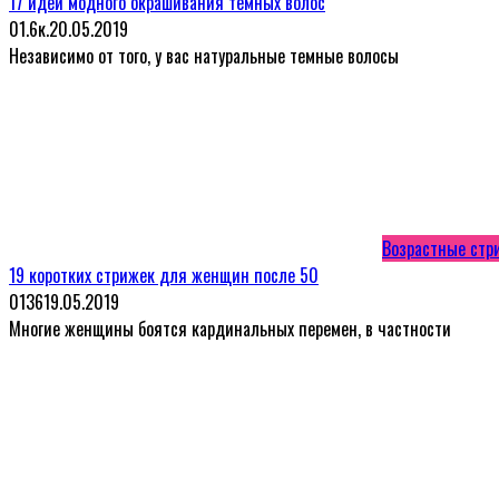
17 идей модного окрашивания тёмных волос
0
1.6к.
20.05.2019
Независимо от того, у вас натуральные темные волосы
Возрастные стр
19 коротких стрижек для женщин после 50
0
136
19.05.2019
Многие женщины боятся кардинальных перемен, в частности