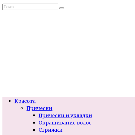
Перейти
Search
к
for:
содержанию
Красота
Прически
Прически и укладки
Окрашивание волос
Стрижки