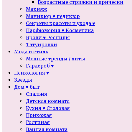
Возрастные стрижки и прически
Макияж
Маникюр ♥ педикюр
Секреты красоты и ухода ♥
Парфюмерия ♥ Косметика
Брови ♥ Ресницы
Татуировки
Мода и стиль
Модные тренды / хиты
Гардероб ♥
Психология ♥
Звёзды
Дом ♥ быт
Спальня
Детская комната
Кухня ♥ Столовая
Прихожая
Гостиная
Ванная комната