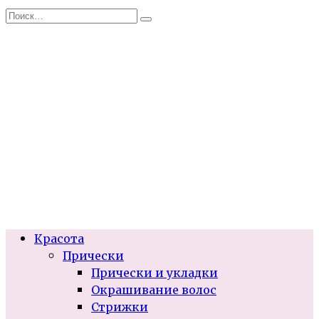
Перейти
Search
к
for:
содержанию
Красота
Прически
Прически и укладки
Окрашивание волос
Стрижки