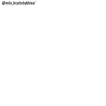
@mila_kryshchykhina/