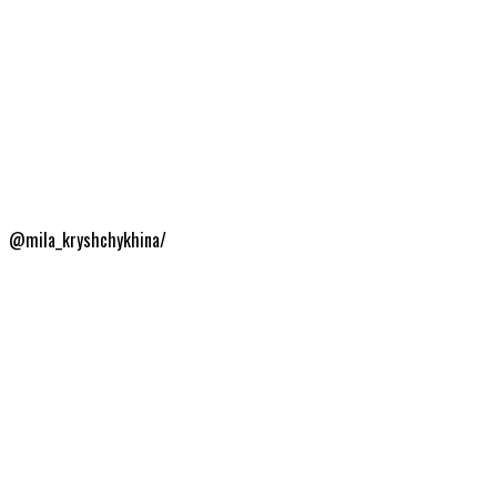
@mila_kryshchykhina/