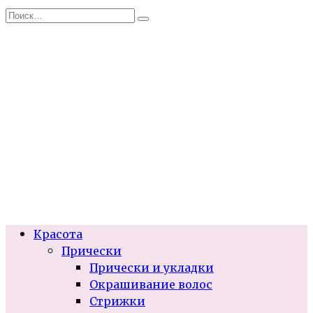
Перейти
Search
к
for:
содержанию
Красота
Прически
Прически и укладки
Окрашивание волос
Стрижки