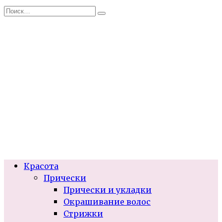
Перейти
Search
к
for:
содержанию
Красота
Прически
Прически и укладки
Окрашивание волос
Стрижки