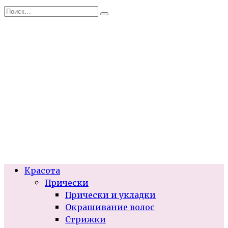
Перейти
Search
к
for:
содержанию
Красота
Прически
Прически и укладки
Окрашивание волос
Стрижки