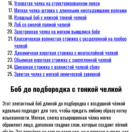
Угловатая челка на структурированном пикси
Мягкая челка-шторка с длинными ниспадающими волнами
Изящный боб с нежной тонкой челкой
Лоб со смелой прямой челкой
Заостренная челка на мягком вьющемся бобе
Классическая волнистая стрижка с разделенной на пробор
челкой
Динамичная короткая стрижка с многослойной челкой
Объемная короткая стрижка с закругленной челкой
Шикарная стрижка с волнистой челкой сбоку
Завитая челка с мягкой химической завивкой
Боб до подбородка с тонкой челкой
Этот элегантный боб длиной до подбородка с воздушной чёлкой
идеально подходит для того, чтобы придать любому образу нотку
изысканности. Мягкая, слегка взъерошенная чёлка мягко
обрамляет лицо, дополняя гладкие слои, которые создают лёгкий
объём. Эта причёска не только стильная, но и простая в уходе, что