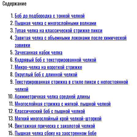
Содержание
Боб до подбородка с тонкой челкой
Пышная челка с многослойными волнами
Тупая челка на классической стрижке пикси
Завитая челка с объемными локонами после химической
завивки
Зачесанная набок челка
Кудрявый боб с текстурированной челкой
Микро-челка на короткой стрижке
Округлый боб с длинной челкой
Текстурированная стрижка в стиле пикси с непостоянной
челкой
Асимметричная челка средней длины
Многослойная стрижка с мягкой, пышной челкой
Классический боб с пышной челкой
Мягкий многослойный крой челкой-шторкой
Винтажная прическа с заколотой челкой
Пышная челка сбоку на заостренном бобе