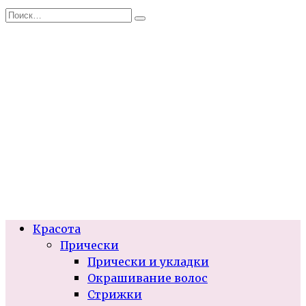
Перейти
Search
к
for:
содержанию
Красота
Прически
Прически и укладки
Окрашивание волос
Стрижки