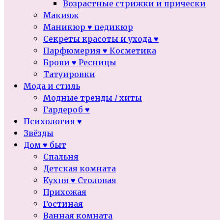
Возрастные стрижки и прически
Макияж
Маникюр ♥ педикюр
Секреты красоты и ухода ♥
Парфюмерия ♥ Косметика
Брови ♥ Ресницы
Татуировки
Мода и стиль
Модные тренды / хиты
Гардероб ♥
Психология ♥
Звёзды
Дом ♥ быт
Спальня
Детская комната
Кухня ♥ Столовая
Прихожая
Гостиная
Ванная комната