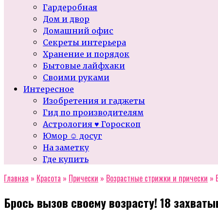
Гардеробная
Дом и двор
Домашний офис
Секреты интерьера
Хранение и порядок
Бытовые лайфхаки
Своими руками
Интересное
Изобретения и гаджеты
Гид по производителям
Астрология ♥ Гороскоп
Юмор ☺ досуг
На заметку
Где купить
Главная
»
Красота
»
Прически
»
Возрастные стрижки и прически
»
Брось вызов своему возрасту! 18 захват