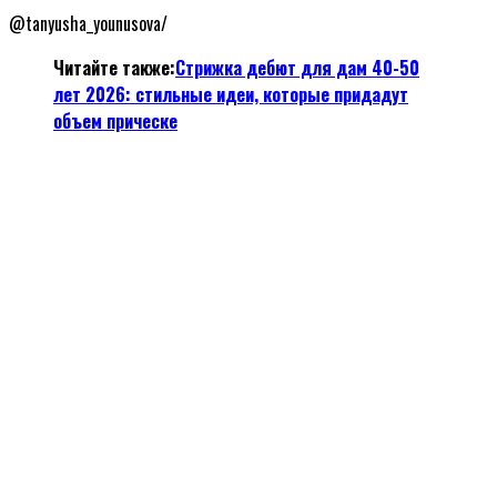
@tanyusha_younusova/
Читайте также:
Стрижка дебют для дам 40-50
лет
2026
: стильные идеи, которые придадут
объем прическе