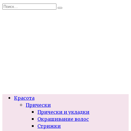
Перейти
Search
к
for:
содержанию
Красота
Прически
Прически и укладки
Окрашивание волос
Стрижки