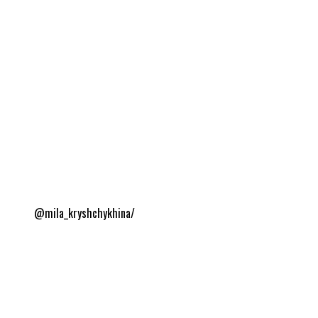
@mila_kryshchykhina/