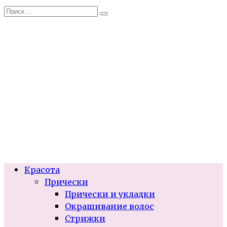
Перейти
Search
к
for:
содержанию
Красота
Прически
Прически и укладки
Окрашивание волос
Стрижки