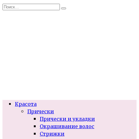
Перейти
Search
к
for:
содержанию
Красота
Прически
Прически и укладки
Окрашивание волос
Стрижки