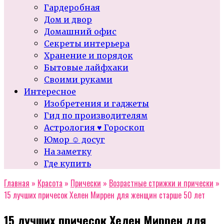
Гардеробная
Дом и двор
Домашний офис
Секреты интерьера
Хранение и порядок
Бытовые лайфхаки
Своими руками
Интересное
Изобретения и гаджеты
Гид по производителям
Астрология ♥ Гороскоп
Юмор ☺ досуг
На заметку
Где купить
Главная
»
Красота
»
Прически
»
Возрастные стрижки и прически
»
15 лучших причесок Хелен Миррен для женщин старше 50 лет
15 лучших причесок Хелен Миррен для