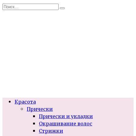
Перейти
Search
к
for:
содержанию
Красота
Прически
Прически и укладки
Окрашивание волос
Стрижки