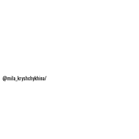
@mila_kryshchykhina/