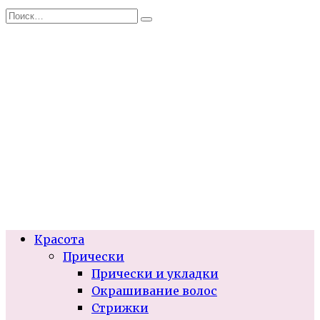
Перейти
Search
к
for:
содержанию
Красота
Прически
Прически и укладки
Окрашивание волос
Стрижки