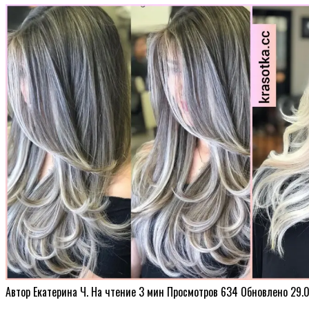
Автор
Екатерина Ч.
На чтение
3 мин
Просмотров
634
Обновлено
29.