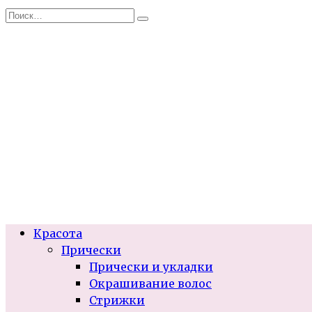
Перейти
Search
к
for:
содержанию
Красота
Прически
Прически и укладки
Окрашивание волос
Стрижки