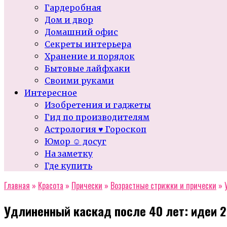
Гардеробная
Дом и двор
Домашний офис
Секреты интерьера
Хранение и порядок
Бытовые лайфхаки
Своими руками
Интересное
Изобретения и гаджеты
Гид по производителям
Астрология ♥ Гороскоп
Юмор ☺ досуг
На заметку
Где купить
Главная
»
Красота
»
Прически
»
Возрастные стрижки и прически
»
Удлиненный каскад после 40 лет: идеи 2