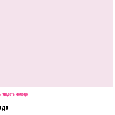
выглядеть молодо
одо