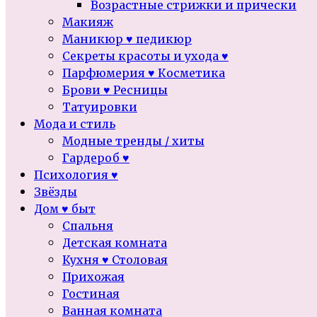
Возрастные стрижки и прически
Макияж
Маникюр ♥ педикюр
Секреты красоты и ухода ♥
Парфюмерия ♥ Косметика
Брови ♥ Ресницы
Татуировки
Мода и стиль
Модные тренды / хиты
Гардероб ♥
Психология ♥
Звёзды
Дом ♥ быт
Спальня
Детская комната
Кухня ♥ Столовая
Прихожая
Гостиная
Ванная комната