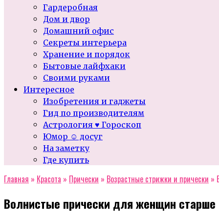
Гардеробная
Дом и двор
Домашний офис
Секреты интерьера
Хранение и порядок
Бытовые лайфхаки
Своими руками
Интересное
Изобретения и гаджеты
Гид по производителям
Астрология ♥ Гороскоп
Юмор ☺ досуг
На заметку
Где купить
Главная
»
Красота
»
Прически
»
Возрастные стрижки и прически
»
Волнистые прически для женщин старше 