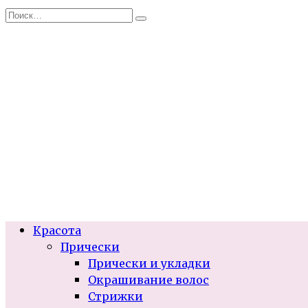
Перейти
Search
к
for:
содержанию
Красота
Прически
Прически и укладки
Окрашивание волос
Стрижки