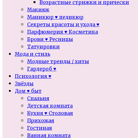
Возрастные стрижки и прически
Макияж
Маникюр ♥ педикюр
Секреты красоты и ухода ♥
Парфюмерия ♥ Косметика
Брови ♥ Ресницы
Татуировки
Мода и стиль
Модные тренды / хиты
Гардероб ♥
Психология ♥
Звёзды
Дом ♥ быт
Спальня
Детская комната
Кухня ♥ Столовая
Прихожая
Гостиная
Ванная комната