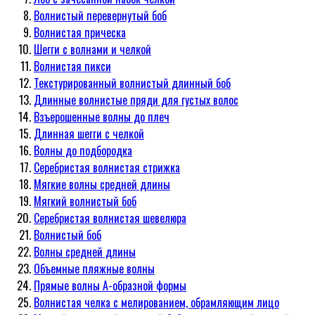
Волнистый перевернутый боб
Волнистая прическа
Шегги с волнами и челкой
Волнистая пикси
Текстурированный волнистый длинный боб
Длинные волнистые пряди для густых волос
Взъерошенные волны до плеч
Длинная шегги с челкой
Волны до подбородка
Серебристая волнистая стрижка
Мягкие волны средней длины
Мягкий волнистый боб
Серебристая волнистая шевелюра
Волнистый боб
Волны средней длины
Объемные пляжные волны
Прямые волны А-образной формы
Волнистая челка с мелированием, обрамляющим лицо