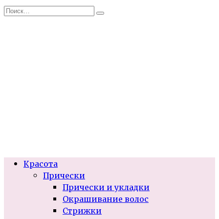
Перейти
Search
к
for:
содержанию
Красота
Прически
Прически и укладки
Окрашивание волос
Стрижки