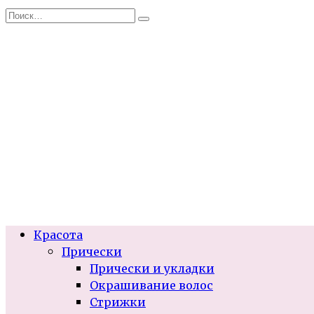
Перейти
Search
к
for:
содержанию
Красота
Прически
Прически и укладки
Окрашивание волос
Стрижки