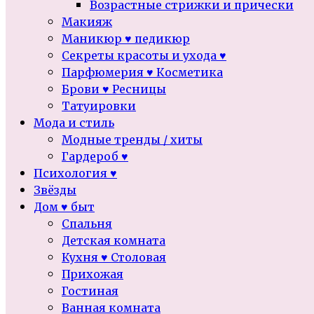
Возрастные стрижки и прически
Макияж
Маникюр ♥ педикюр
Секреты красоты и ухода ♥
Парфюмерия ♥ Косметика
Брови ♥ Ресницы
Татуировки
Мода и стиль
Модные тренды / хиты
Гардероб ♥
Психология ♥
Звёзды
Дом ♥ быт
Спальня
Детская комната
Кухня ♥ Столовая
Прихожая
Гостиная
Ванная комната