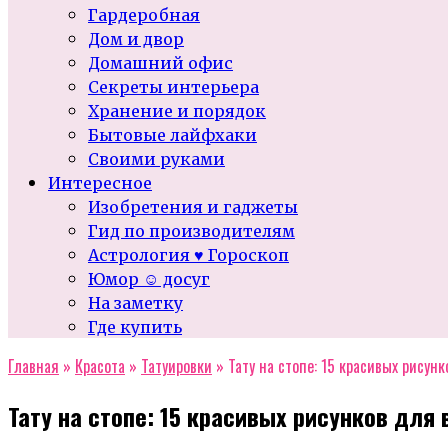
Гардеробная
Дом и двор
Домашний офис
Секреты интерьера
Хранение и порядок
Бытовые лайфхаки
Своими руками
Интересное
Изобретения и гаджеты
Гид по производителям
Астрология ♥ Гороскоп
Юмор ☺ досуг
На заметку
Где купить
Главная
»
Красота
»
Татуировки
»
Тату на стопе: 15 красивых рисун
Тату на стопе: 15 красивых рисунков для