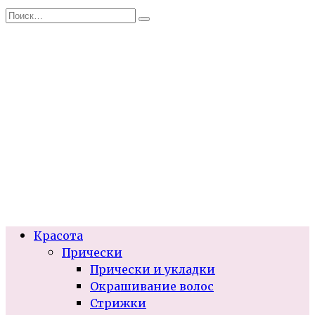
Перейти
Search
к
for:
содержанию
Красота
Прически
Прически и укладки
Окрашивание волос
Стрижки