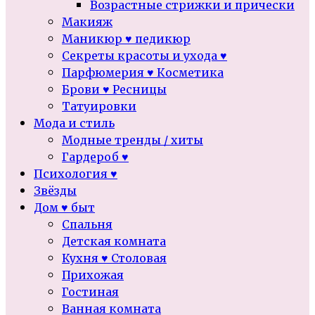
Возрастные стрижки и прически
Макияж
Маникюр ♥ педикюр
Секреты красоты и ухода ♥
Парфюмерия ♥ Косметика
Брови ♥ Ресницы
Татуировки
Мода и стиль
Модные тренды / хиты
Гардероб ♥
Психология ♥
Звёзды
Дом ♥ быт
Спальня
Детская комната
Кухня ♥ Столовая
Прихожая
Гостиная
Ванная комната