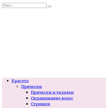
Перейти
Search
к
for:
содержанию
Красота
Прически
Прически и укладки
Окрашивание волос
Стрижки