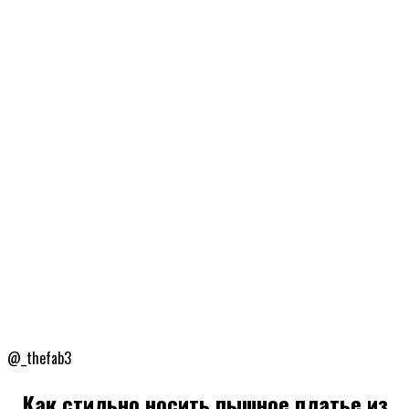
@_thefab3
Как стильно носить пышное платье из