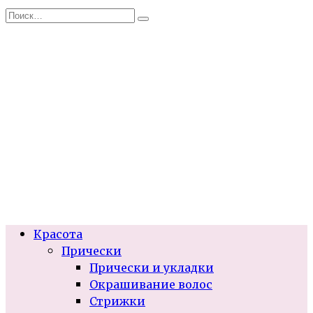
Перейти
Search
к
for:
содержанию
Красота
Прически
Прически и укладки
Окрашивание волос
Стрижки