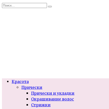
Перейти
Search
к
for:
содержанию
Красота
Прически
Прически и укладки
Окрашивание волос
Стрижки