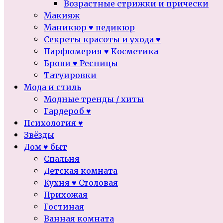
Возрастные стрижки и прически
Макияж
Маникюр ♥ педикюр
Секреты красоты и ухода ♥
Парфюмерия ♥ Косметика
Брови ♥ Ресницы
Татуировки
Мода и стиль
Модные тренды / хиты
Гардероб ♥
Психология ♥
Звёзды
Дом ♥ быт
Спальня
Детская комната
Кухня ♥ Столовая
Прихожая
Гостиная
Ванная комната