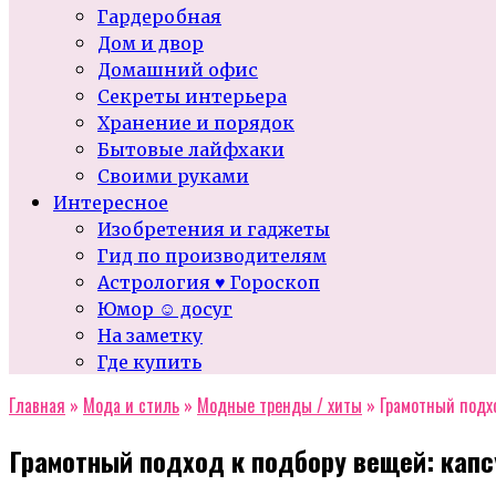
Гардеробная
Дом и двор
Домашний офис
Секреты интерьера
Хранение и порядок
Бытовые лайфхаки
Своими руками
Интересное
Изобретения и гаджеты
Гид по производителям
Астрология ♥ Гороскоп
Юмор ☺ досуг
На заметку
Где купить
Главная
»
Мода и стиль
»
Модные тренды / хиты
»
Грамотный подхо
Грамотный подход к подбору вещей: капс