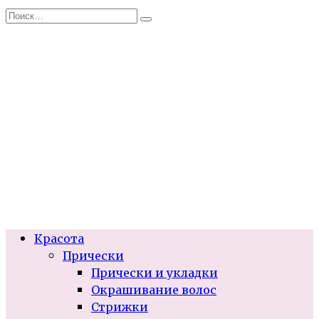
Перейти
Search
к
for:
содержанию
Красота
Прически
Прически и укладки
Окрашивание волос
Стрижки