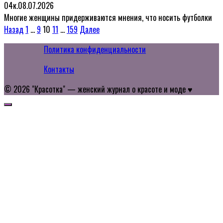
0
4к.
08.07.2026
Многие женщины придерживаются мнения, что носить футболки
Пагинация
Назад
1
…
9
10
11
…
159
Далее
записей
Политика конфиденциальности
Контакты
© 2026 "Красотка" — женский журнал о красоте и моде ♥