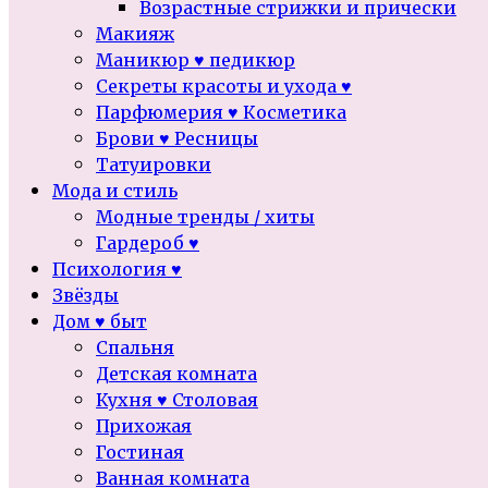
Возрастные стрижки и прически
Макияж
Маникюр ♥ педикюр
Секреты красоты и ухода ♥
Парфюмерия ♥ Косметика
Брови ♥ Ресницы
Татуировки
Мода и стиль
Модные тренды / хиты
Гардероб ♥
Психология ♥
Звёзды
Дом ♥ быт
Спальня
Детская комната
Кухня ♥ Столовая
Прихожая
Гостиная
Ванная комната