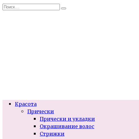
Перейти
Search
к
for:
содержанию
Красота
Прически
Прически и укладки
Окрашивание волос
Стрижки