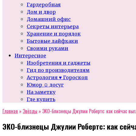
Гардеробная
Дом и двор
Домашний офис
Секреты интерьера
Хранение и порядок
Бытовые лайфхаки
Своими руками
Интересное
Изобретения и гаджеты
Гид по производителям
Астрология ♥ Гороскоп
Юмор ☺ досуг
На заметку
Где купить
Главная
»
Звёзды
»
ЭКО-близнецы Джулии Робертс: как сейчас вы
ЭКО-близнецы Джулии Робертс: как сейч