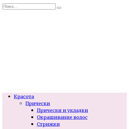
Перейти
Search
к
for:
содержанию
Красота
Прически
Прически и укладки
Окрашивание волос
Стрижки